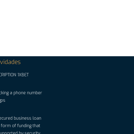
vidades
CRIPTION 1XBET
cking a phone number
gps
ecured business loan
a form of funding that
supported by security.