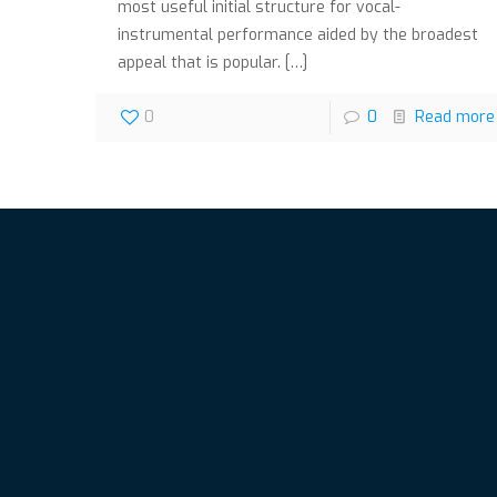
most useful initial structure for vocal-
instrumental performance aided by the broadest
appeal that is popular.
[…]
0
0
Read more