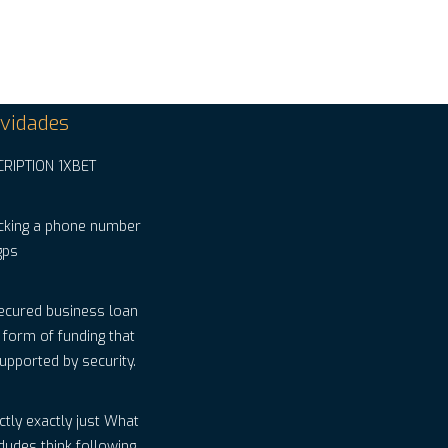
vidades
CRIPTION 1XBET
cking a phone number
gps
ecured business loan
a form of funding that
supported by security.
ctly exactly just What
dudes think following