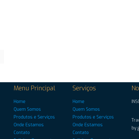
Menu Principal
Serviços
No
Home
Home
INS
Quem Somos
Quem Somos
Produtos e Serviços
Produtos e Serviços
Tra
Onde Estamos
Onde Estamos
by 
Contato
Contato