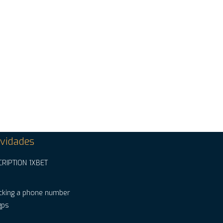
vidades
CRIPTION 1XBET
cking a phone number
gps