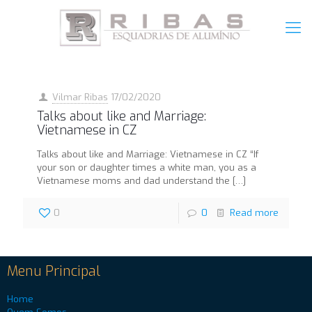
Vilmar Ribas
17/02/2020
Talks about like and Marriage:
Vietnamese in CZ
Talks about like and Marriage: Vietnamese in CZ “If
your son or daughter times a white man, you as a
Vietnamese moms and dad understand the
[…]
0
0
Read more
Menu Principal
Home