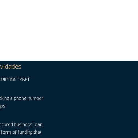
vidades
CRIPTION 1XBET
cking a phone number
gps
ecured business loan
a form of funding that