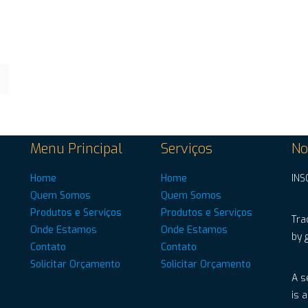
Menu Principal
Serviços
No
Home
Home
INS
Quem Somos
Quem Somos
Produtos e Serviços
Produtos e Serviços
Tra
Onde Estamos
Onde Estamos
by 
Contato
Contato
Solicitar Orçamento
Solicitar Orçamento
A s
is 