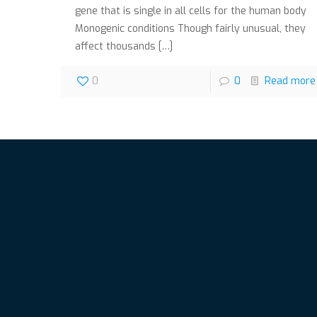
gene that is single in all cells for the human body
Monogenic conditions Though fairly unusual, they
affect thousands
[…]
0
0
Read more