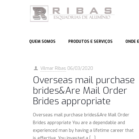
QUEM SOMOS
PRODUTOS E SERVIÇOS
ONDE 
Vilmar Ribas
06/03/2020
Overseas mail purchase
brides&Are Mail Order
Brides appropriate
Overseas mail purchase brides&Are Mail Order
Brides appropriate You are a dependable and
experienced man by having a lifetime career that
is effective. You invested a
[…]