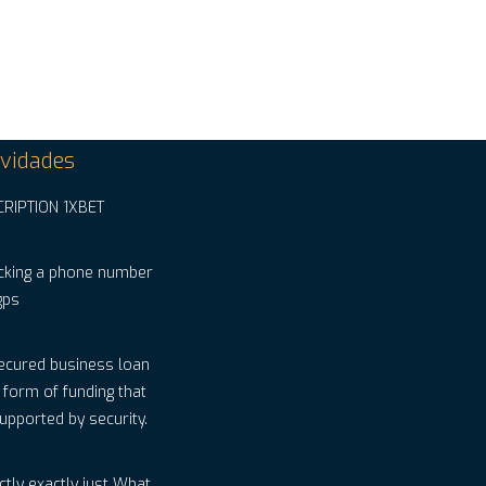
vidades
CRIPTION 1XBET
cking a phone number
gps
ecured business loan
a form of funding that
supported by security.
ctly exactly just What