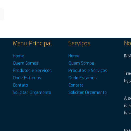
Menu Principal
Serviços
No
Home
Home
INS
Quem Somos
Quem Somos
Produtos e Serviços
Produtos e Serviços
Tra
Onde Estamos
Onde Estamos
by 
Contato
Contato
Solicitar Orçamento
Solicitar Orçamento
A s
is 
is 
Exa